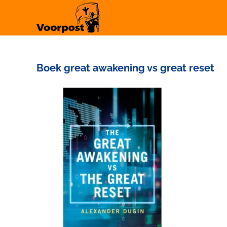
Ga
naar
inhoud
Boek great awakening vs great reset