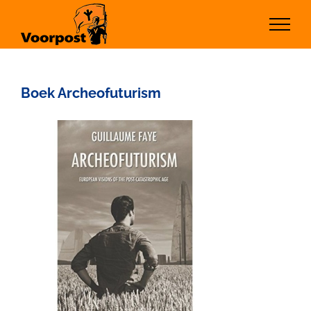
Ga
naar
inhoud
Boek Archeofuturism