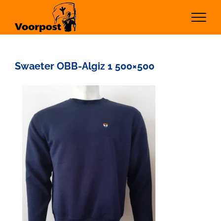
Ga
naar
inhoud
Swaeter OBB-Algiz 1 500×500