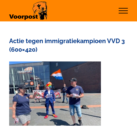
Ga
naar
inhoud
Actie tegen immigratiekampioen VVD 3
(600×420)