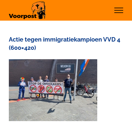
Ga
naar
inhoud
Actie tegen immigratiekampioen VVD 4
(600×420)