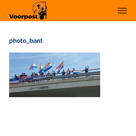
Ga
naar
inhoud
photo_bant