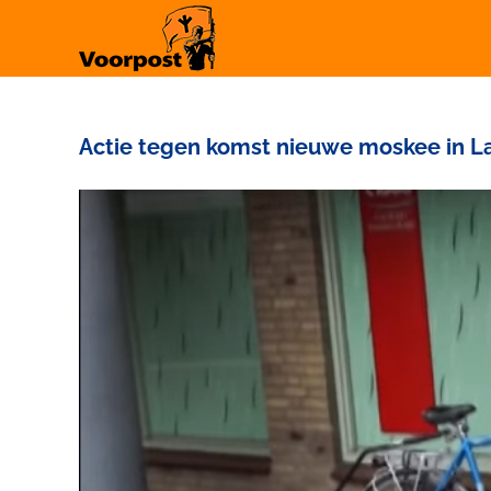
Ga
naar
inhoud
Actie tegen komst nieuwe moskee in L
Bekijk
grotere
afbeelding