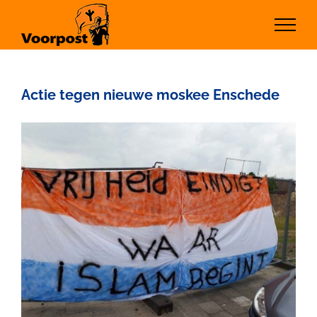
Ga
naar
inhoud
Actie tegen nieuwe moskee Enschede
Bekijk
grotere
afbeelding