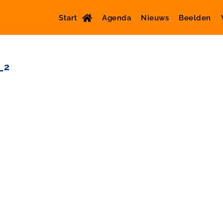
Start
Agenda
Nieuws
Beelden
_2