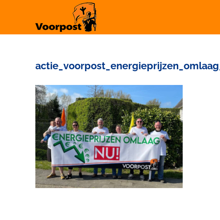
Ga
naar
inhoud
actie_voorpost_energieprijzen_omlaag