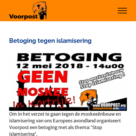
Ga
naar
inhoud
Betoging tegen islamisering
Bekijk
grotere
afbeelding
Om in het verzet te gaan tegen de moskeeënbouw en
islamisering van ons Europees avondland organiseert
Voorpost een betoging met als thema: ‘Stop
islamisering’.