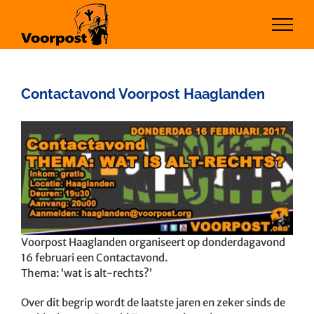
Ga
naar
inhoud
Contactavond Voorpost Haaglanden
Bekijk
grotere
afbeelding
Voorpost Haaglanden organiseert op donderdagavond
16 februari een Contactavond.
Thema: ‘wat is alt-rechts?’
Over dit begrip wordt de laatste jaren en zeker sinds de