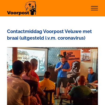
Ga
naar
inhoud
Contactmiddag Voorpost Veluwe met
braai (uitgesteld i.v.m. coronavirus)
Bekijk
grotere
afbeelding