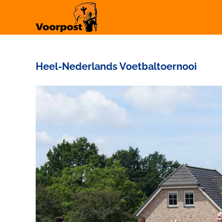
Ga
naar
inhoud
Heel-Nederlands Voetbaltoernooi
Bekijk
grotere
afbeelding