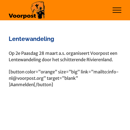
Ga
naar
inhoud
Lentewandeling
Bekijk
Op 2e Paasdag 28 maart a.s. organiseert Voorpost een
grotere
Lentewandeling door het schitterende Rivierenland.
afbeelding
[button color=”orange” size=”big” link=”mailto:
info-
nl@voorpost.org
” target=”blank”
]Aanmelden[/button]