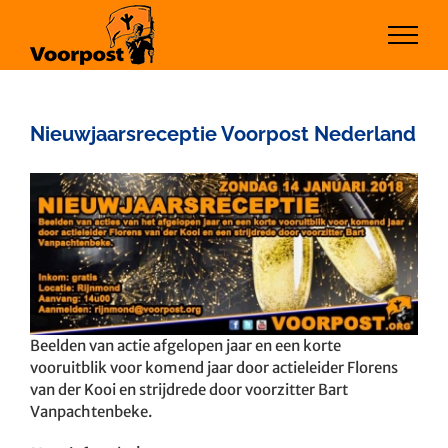
Ga
naar
inhoud
Nieuwjaarsreceptie Voorpost Nederland
Bekijk
grotere
afbeelding
Beelden van actie afgelopen jaar en een korte
vooruitblik voor komend jaar door actieleider Florens
van der Kooi en strijdrede door voorzitter Bart
Vanpachtenbeke.