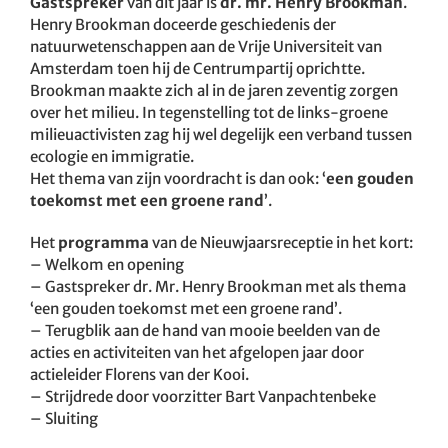
Gastspreker
van dit jaar is
dr. mr. Henry Brookman
.
Henry Brookman doceerde geschiedenis der
natuurwetenschappen aan de Vrije Universiteit van
Amsterdam toen hij de Centrumpartij oprichtte.
Brookman maakte zich al in de jaren zeventig zorgen
over het milieu. In tegenstelling tot de links-groene
milieuactivisten zag hij wel degelijk een verband tussen
ecologie en immigratie.
Het thema van zijn voordracht is dan ook: ‘
een gouden
toekomst met een groene rand
’.
Het
programma
van de Nieuwjaarsreceptie in het kort:
– Welkom en opening
– Gastspreker dr. Mr. Henry Brookman met als thema
‘een gouden toekomst met een groene rand’.
– Terugblik aan de hand van mooie beelden van de
acties en activiteiten van het afgelopen jaar door
actieleider Florens van der Kooi.
– Strijdrede door voorzitter Bart Vanpachtenbeke
– Sluiting