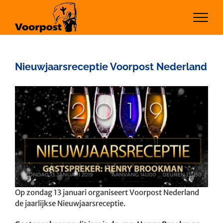
Ga
naar
inhoud
Nieuwjaarsreceptie Voorpost Nederland
Bekijk
grotere
afbeelding
Op zondag 13 januari organiseert Voorpost Nederland
de jaarlijkse Nieuwjaarsreceptie.