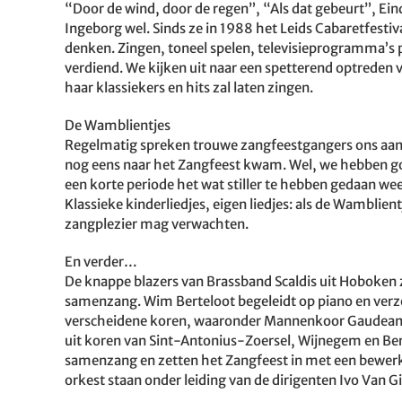
“Door de wind, door de regen”, “Als dat gebeurt”, Einds
Ingeborg wel. Sinds ze in 1988 het Leids Cabaretfesti
denken. Zingen, toneel spelen, televisieprogramma’s
verdiend. We kijken uit naar een spetterend optreden 
haar klassiekers en hits zal laten zingen.
De Wamblientjes
Regelmatig spreken trouwe zangfeestgangers ons aan 
nog eens naar het Zangfeest kwam. Wel, we hebben go
een korte periode het wat stiller te hebben gedaan we
Klassieke kinderliedjes, eigen liedjes: als de Wamblien
zangplezier mag verwachten.
En verder…
De knappe blazers van Brassband Scaldis uit Hoboken
samenzang. Wim Berteloot begeleidt op piano en verzo
verscheidene koren, waaronder Mannenkoor Gaudeamu
uit koren van Sint-Antonius-Zoersel, Wijnegem en Be
samenzang en zetten het Zangfeest in met een bewerk
orkest staan onder leiding van de dirigenten Ivo Van Gi