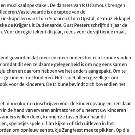
l en muzikaal spektakel. De dansers van R U Famous brengen
 liederen.Vaste waarde is de taptoe van de
iekkapellen van Chiro Sinaai en Chiro Opstal, de muziekkapel
 de Krijger uit Oudenaarde. Gust Peeters schrijft dit jaar de
Voor de regie tekent dit jaar, reeds voor de vijftiende maal,
sselend geworden dat meer en meer ouders het echt zonde vinden
er omdat dit een zeldzame gelegenheid is om nog eens samen
toejuichen en daarom hebben we het anders aangepakt. Om te
r gezinnen met kinderen. Het is niet alleen gezelliger om
ook voor de kinderen. De tribune bevindt zich bovendien net
 het binnenkomen inschrijven voor de kinderopvang en hen daar
n in de hand van ervaren animatoren of u neemt uw kinderen
s anders willen doen, kunnen ze tussendoor naar de
, spelletjes spelen, film kijken of zich uitleven in het
orden om opnieuw een stukje Zangfeest mee te pikken. Op die