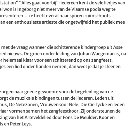
tation” “Alles gaat voorbij”: iedereen kent de vele liedjes van
val won is Ingeborg niet meer van de Vlaamse podia weg te
 presenteren… ze heeft overal haar sporen ruimschoots
van een enthousiaste artieste die ongetwijfeld het publiek mee
met de vraag wanneer die schitterende kindergroep uit Asse
ed nieuws. De groep onder leiding van Johan Waegeman is, na
er helemaal klaar voor een schitterend op ons zangfeest.
tjes een lied onder handen nemen, dan weet je dat je sfeer en
 zorgen naar goede gewoonte voor de begeleiding van de
rgt de muzikale bindingen tussen de liederen. Leden uit
s, De Netezonen, Vrouwenkoor Nele, Die Cierlycke en leden
rlaar vormen samen het zangfeestkoor. Zij ondersteunen de
ing van het Arteveldelied door Fons De Meulder. Koor en
ls en Peter Leys.