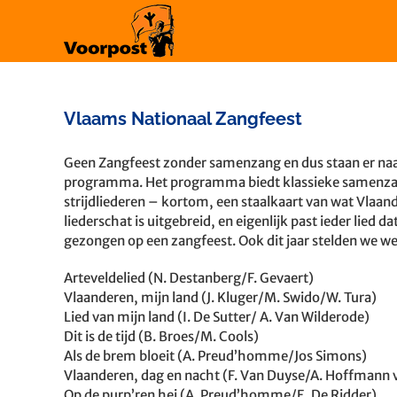
Ga
naar
inhoud
Vlaams Nationaal Zangfeest
Bekijk
Geen Zangfeest zonder samenzang en dus staan er na
grotere
programma. Het programma biedt klassieke samenzangl
afbeelding
strijdliederen – kortom, een staalkaart van wat Vlaa
liederschat is uitgebreid, en eigenlijk past ieder lied
gezongen op een zangfeest. Ook dit jaar stelden we we
Arteveldelied (N. Destanberg/F. Gevaert)
Vlaanderen, mijn land (J. Kluger/M. Swido/W. Tura)
Lied van mijn land (I. De Sutter/ A. Van Wilderode)
Dit is de tijd (B. Broes/M. Cools)
Als
de brem bloeit (A. Preud’homme/Jos Simons)
Vlaanderen, dag en nacht (F. Van Duyse/A. Hoffmann v
Op de purp’ren hei (A. Preud’homme/E. De Ridder)