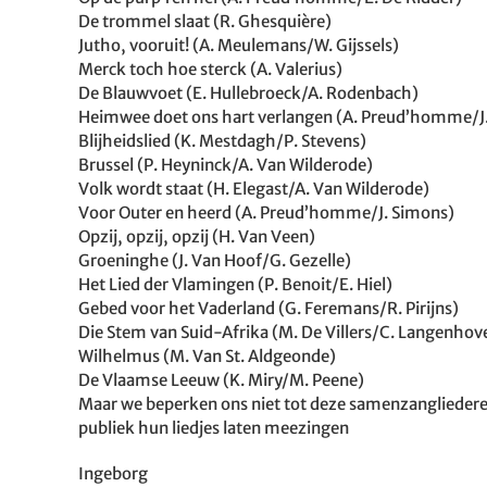
De trommel slaat (R. Ghesquière)
Jutho, vooruit! (A. Meulemans/W. Gijssels)
Merck toch hoe sterck (A. Valerius)
De Blauwvoet (E. Hullebroeck/A. Rodenbach)
Heimwee doet ons hart verlangen (A. Preud’homme/J
Blijheidslied (K. Mestdagh/P. Stevens)
Brussel (P. Heyninck/A. Van Wilderode)
Volk wordt staat (H. Elegast/A. Van Wilderode)
Voor Outer en heerd (A. Preud’homme/J. Simons)
Opzij, opzij, opzij (H. Van Veen)
Groeninghe (J. Van Hoof/G. Gezelle)
Het Lied der Vlamingen (P. Benoit/E. Hiel)
Gebed voor het Vaderland (G. Feremans/R. Pirijns)
Die Stem van Suid-Afrika (M. De Villers/C. Langenhov
Wilhelmus (M. Van St. Aldgeonde)
De Vlaamse Leeuw (K. Miry/M. Peene)
Maar we beperken ons niet tot deze samenzangliederen
publiek hun liedjes laten meezingen
Ingeborg