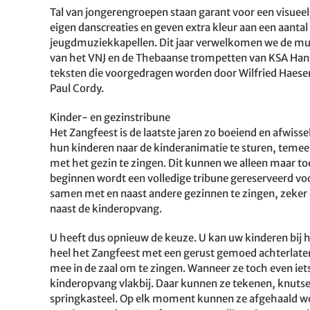
Tal van jongerengroepen staan garant voor een visuee
eigen danscreaties en geven extra kleur aan een aantal
jeugdmuziekkapellen. Dit jaar verwelkomen we de muz
van het VNJ en de Thebaanse trompetten van KSA Hanske
teksten die voorgedragen worden door Wilfried Haesen. 
Paul Cordy.
Kinder- en gezinstribune
Het Zangfeest is de laatste jaren zo boeiend en afwi
hun kinderen naar de kinderanimatie te sturen, teme
met het gezin te zingen. Dit kunnen we alleen maar 
beginnen wordt een volledige tribune gereserveerd voo
samen met en naast andere gezinnen te zingen, zeker 
naast de kinderopvang.
U heeft dus opnieuw de keuze. U kan uw kinderen bij
heel het Zangfeest met een gerust gemoed achterlate
mee in de zaal om te zingen. Wanneer ze toch even iet
kinderopvang vlakbij. Daar kunnen ze tekenen, knutselen
springkasteel. Op elk moment kunnen ze afgehaald w