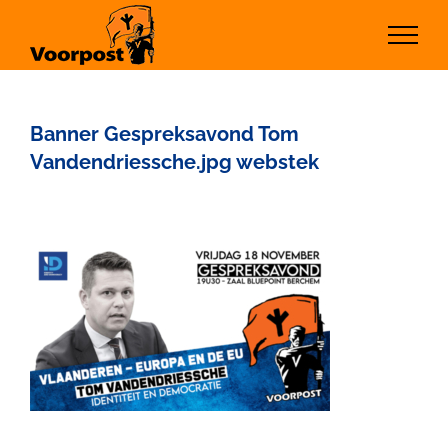
Ga
naar
inhoud
Banner Gespreksavond Tom
Vandendriessche.jpg webstek