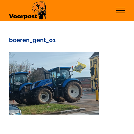
Ga
naar
inhoud
boeren_gent_01