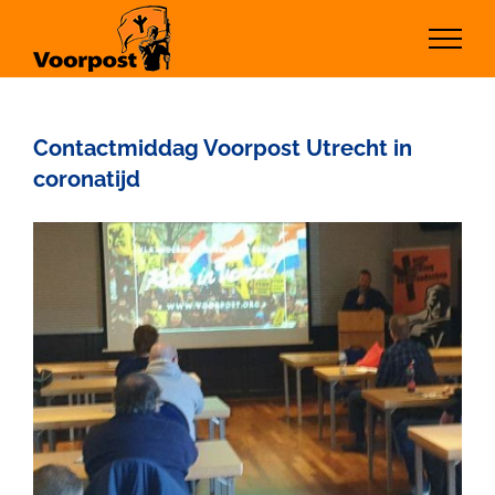
Ga
naar
inhoud
Contactmiddag Voorpost Utrecht in
coronatijd
Bekijk
grotere
afbeelding