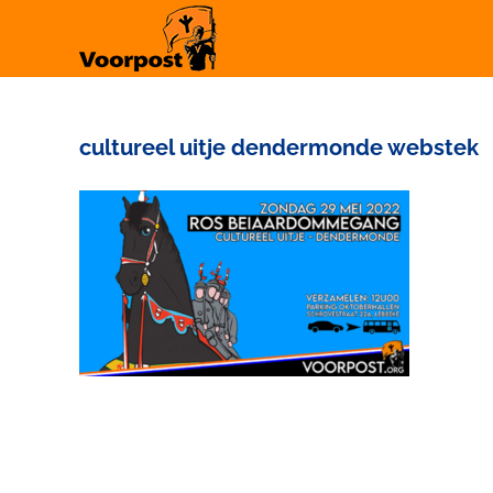
Ga
naar
inhoud
cultureel uitje dendermonde webstek