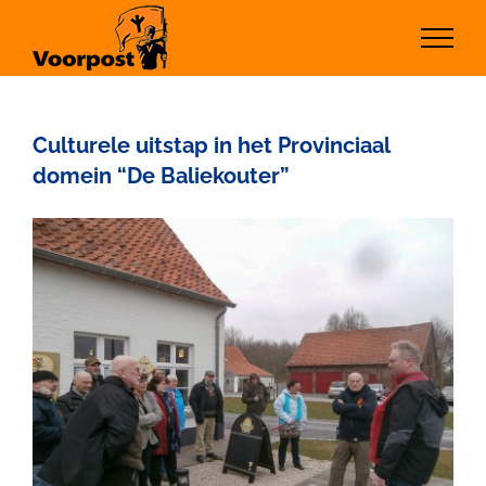
Ga
naar
inhoud
Culturele uitstap in het Provinciaal
domein “De Baliekouter”
Bekijk
grotere
afbeelding