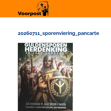
Ga
naar
inhoud
20260711_sporenviering_pancarte