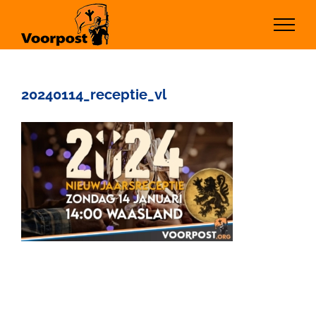
Ga
naar
inhoud
20240114_receptie_vl