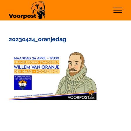
Ga
naar
inhoud
20230424_oranjedag