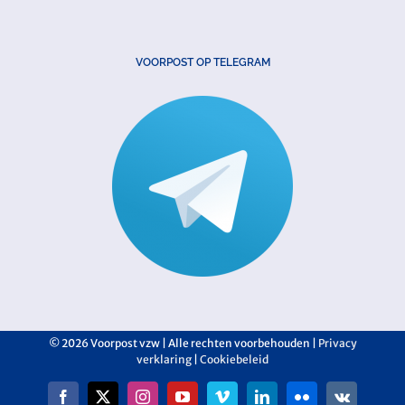
VOORPOST OP TELEGRAM
©
2026 Voorpost vzw | Alle rechten voorbehouden |
Privacy
verklaring
|
Cookiebeleid
Facebook
X
Instagram
YouTube
Vimeo
LinkedIn
Flickr
Vk