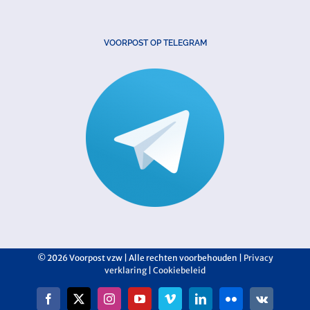
VOORPOST OP TELEGRAM
©
2026 Voorpost vzw | Alle rechten voorbehouden |
Privacy
verklaring
|
Cookiebeleid
Facebook
X
Instagram
YouTube
Vimeo
LinkedIn
Flickr
Vk