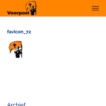
Ga
naar
inhoud
favicon_72
Archief