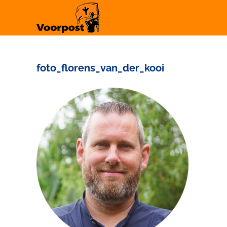
Ga
naar
inhoud
foto_florens_van_der_kooi