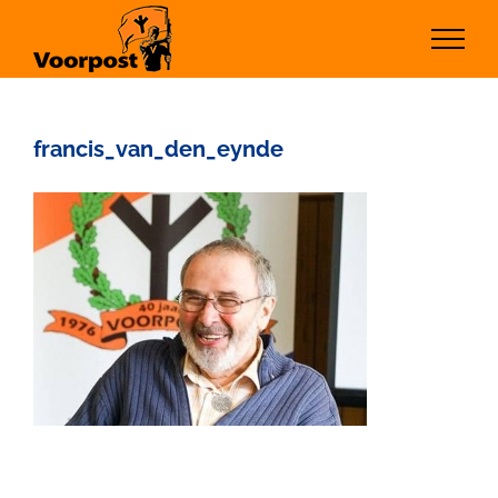
Ga
naar
inhoud
francis_van_den_eynde