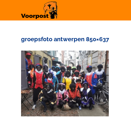
Ga
naar
inhoud
groepsfoto antwerpen 850×637