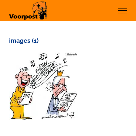
Ga
naar
inhoud
images (1)