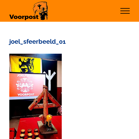
Ga
naar
inhoud
joel_sfeerbeeld_01