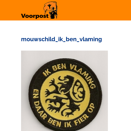
Ga
naar
inhoud
mouwschild_ik_ben_vlaming