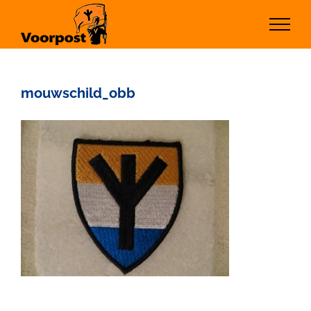
Ga
naar
inhoud
mouwschild_obb