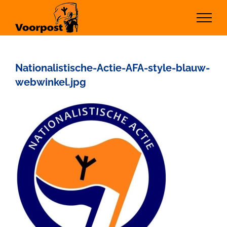
Ga
naar
inhoud
Nationalistische-Actie-AFA-style-blauw-
webwinkel.jpg