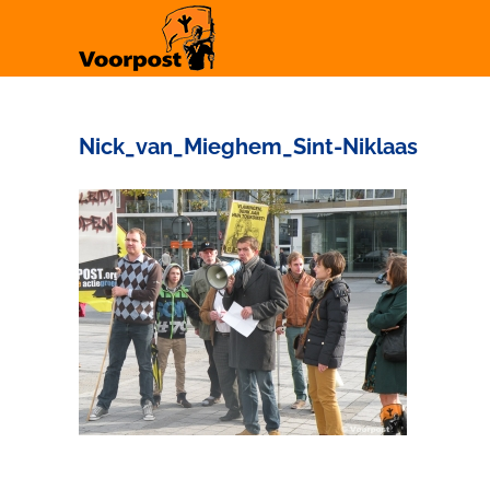
Ga
naar
inhoud
Nick_van_Mieghem_Sint-Niklaas