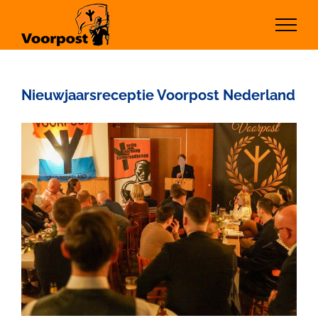
Ga
naar
inhoud
Nieuwjaarsreceptie Voorpost Nederland
Bekijk
grotere
afbeelding