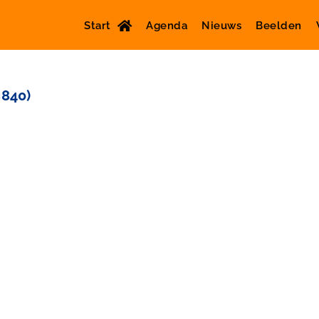
Start
Agenda
Nieuws
Beelden
×840)