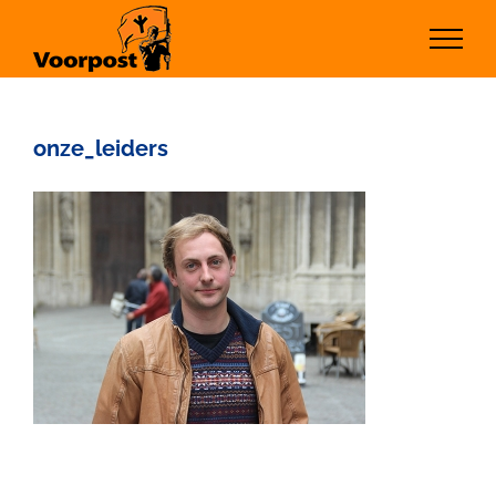
Ga
naar
inhoud
onze_leiders