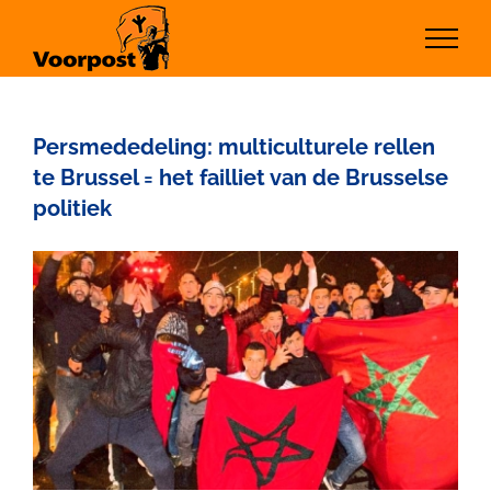
Ga
naar
inhoud
Persmededeling: multiculturele rellen
te Brussel = het failliet van de Brusselse
politiek
Bekijk
grotere
afbeelding