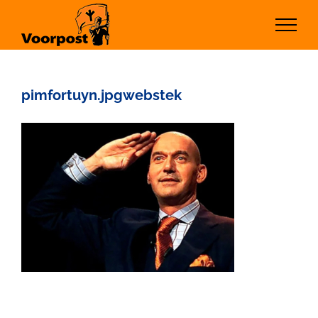
Ga
naar
inhoud
pimfortuyn.jpgwebstek