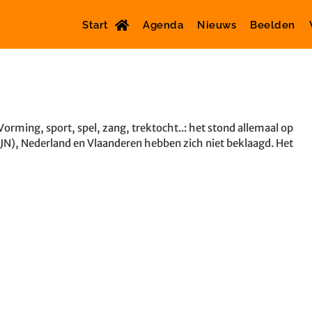
Start
Agenda
Nieuws
Beelden
orming, sport, spel, zang, trektocht..: het stond allemaal op
(JN), Nederland en Vlaanderen hebben zich niet beklaagd. Het