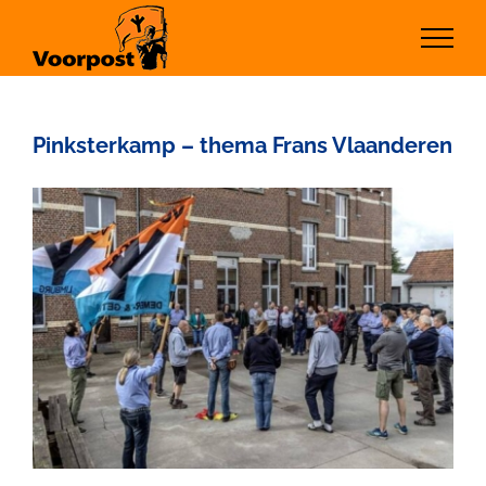
Ga
naar
inhoud
Pinksterkamp – thema Frans Vlaanderen
Bekijk
grotere
afbeelding