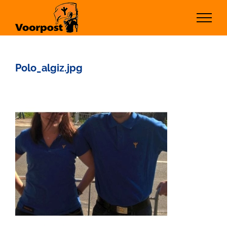
Ga
naar
inhoud
Polo_algiz.jpg