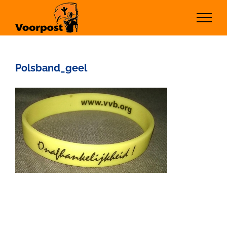
Ga
naar
inhoud
Polsband_geel