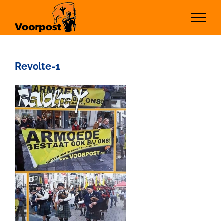
Ga
naar
inhoud
Revolte-1