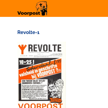
Ga
naar
inhoud
Revolte-1