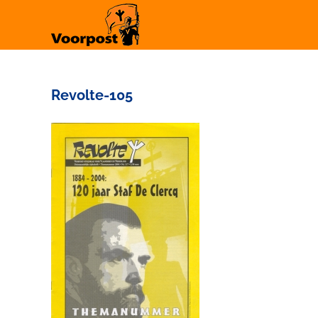
Ga
naar
inhoud
Revolte-105