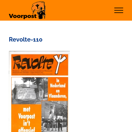
Ga
naar
inhoud
Revolte-110